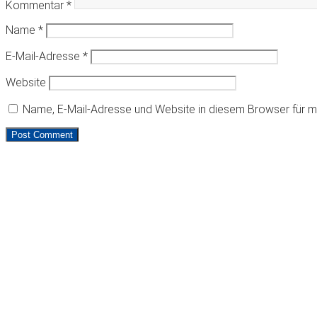
Kommentar
*
Name
*
E-Mail-Adresse
*
Website
Name, E-Mail-Adresse und Website in diesem Browser für 
LINKS
Impressum
Datenschutzerklärung
KONTAKT
Tel: +49 356390211
E-Mail:
info@technische-buersten.de