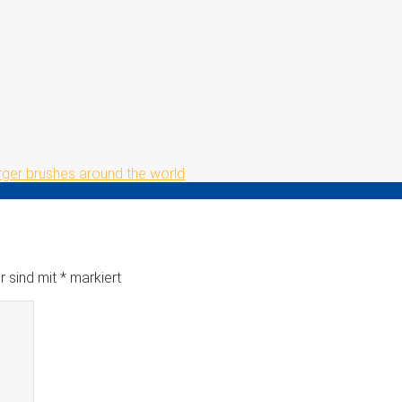
ger brushes around the world
r sind mit
*
markiert