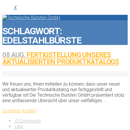
X
SCHLAGWORT:
EDELSTAHLBÜRSTE
08 AUG.
FERTIGSTELLUNG UNSERES
AKTUALISIERTEN PRODUKTKATALOGS
Wir freuen uns, Ihnen mitteilen zu können, dass unser neuer
und aktualisierter Produktkatalog nun fertiggestellt und
verfügbar ist! Die Technische Bürsten GmbH präsentiert stolz
eine umfassende Übersicht über unser vielfältiges ...
Continue reading
0 Comments
Like